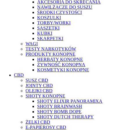
AKCESORIA DO SKRĘCANIA
NAWILŻACZE DO SUSZU
ŚRODKI CZYSTOŚCI
KOSZULKI
TORBY/WORKI
SASZETKI
KUBKI
SKARPETKI
WAGI
TESTY NARKOTYKÓW
PRODUKTY KONOPNE
HERBATY KONOPNE
ŻYWNOŚĆ KONOPNA
KOSMETYKI KONOPNE
CBD
SUSZ CBD
JOINTY CBD
OLEJKI CBD
SHOTY KONOPNE
SHOTY ELIXIR PANORAMIXA
SHOTY BRAINWASH
SHOTY BOMB DOPE
SHOTY DUTCH THERAPY
ŻELKI CBD
E-PAPIEROSY CBD