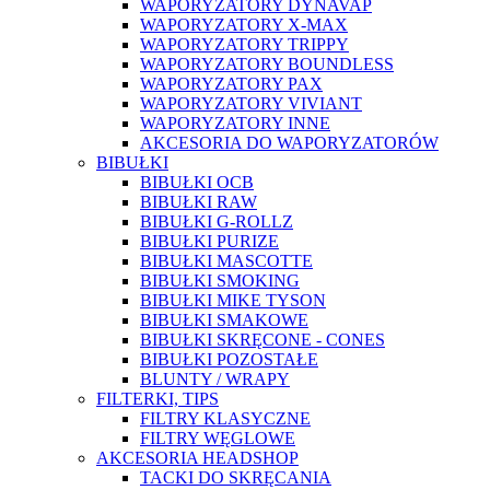
WAPORYZATORY DYNAVAP
WAPORYZATORY X-MAX
WAPORYZATORY TRIPPY
WAPORYZATORY BOUNDLESS
WAPORYZATORY PAX
WAPORYZATORY VIVIANT
WAPORYZATORY INNE
AKCESORIA DO WAPORYZATORÓW
BIBUŁKI
BIBUŁKI OCB
BIBUŁKI RAW
BIBUŁKI G-ROLLZ
BIBUŁKI PURIZE
BIBUŁKI MASCOTTE
BIBUŁKI SMOKING
BIBUŁKI MIKE TYSON
BIBUŁKI SMAKOWE
BIBUŁKI SKRĘCONE - CONES
BIBUŁKI POZOSTAŁE
BLUNTY / WRAPY
FILTERKI, TIPS
FILTRY KLASYCZNE
FILTRY WĘGLOWE
AKCESORIA HEADSHOP
TACKI DO SKRĘCANIA