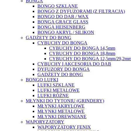
BONGA
BONGO SZKLANE
BONGO Z DYFUZORAMI (Z FILTRACJĄ)
BONGO DO DAB / WAX
BONGA GRACE GLASS
BONGA HEISENBERG
BONGO AKRYL / SILIKON
GADŻETY DO BONG
CYBUCHY DO BONGA
CYBUCHY DO BONGA 14,5mm
CYBUCHY DO BONGA 18,8mm
CYBUCHY DO BONGA 12,5mm/29,2m
CYBUCHY I AKCESORIA DO DAB
DYFUZORY DO BONGA
GADŻETY DO BONG
BONGO LUFKI
LUFKI SZKLANE
LUFKI METALOWE
LUFKI RÓŻNE
MŁYNKI DO TYTONIU (GRINDERY)
MŁYNKI AKRYLOWE
MŁYNKI METALOWE
MŁYNKI DREWNIANE
WAPORYZATORY
WAPORYZATORY FENIX