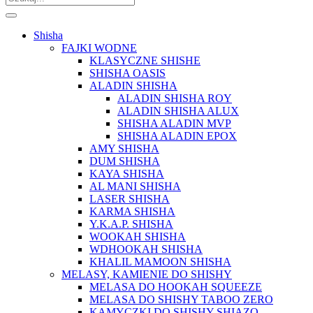
Shisha
FAJKI WODNE
KLASYCZNE SHISHE
SHISHA OASIS
ALADIN SHISHA
ALADIN SHISHA ROY
ALADIN SHISHA ALUX
SHISHA ALADIN MVP
SHISHA ALADIN EPOX
AMY SHISHA
DUM SHISHA
KAYA SHISHA
AL MANI SHISHA
LASER SHISHA
KARMA SHISHA
Y.K.A.P. SHISHA
WOOKAH SHISHA
WDHOOKAH SHISHA
KHALIL MAMOON SHISHA
MELASY, KAMIENIE DO SHISHY
MELASA DO HOOKAH SQUEEZE
MELASA DO SHISHY TABOO ZERO
KAMYCZKI DO SHISHY SHIAZO