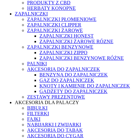
PRODUKTY Z CBD
HERBATY KONOPNE
ZAPALNICZKI
ZAPALNICZKI PŁOMIENIOWE
ZAPALNICZKI CLIPPER
ZAPALNICZKI ŻAROWE
ZAPALNICZKI HONEST
ZAPALNICZKI ŻAROWE RÓZNE
ZAPALNICZKI BENZYNOWE
ZAPALNICZKI ZIPPO
ZAPALNICZKI BENZYNOWE RÓŻNE
PALNIKI
AKCESORIA DO ZAPALNICZEK
BENZYNA DO ZAPALNICZEK
GAZ DO ZAPALNICZEK
KNOTY I KAMIENIE DO ZAPALNICZEK
GADŻETY DO ZAPALNICZEK
ZESTAWY PREZENTOWE
AKCESORIA DLA PALACZY
BIBUŁKI
FILTERKI
FAJKI
NABIJARKI I ZWIJARKI
AKCESORIA DO TABAK
AKCESORIA DO CYGAR