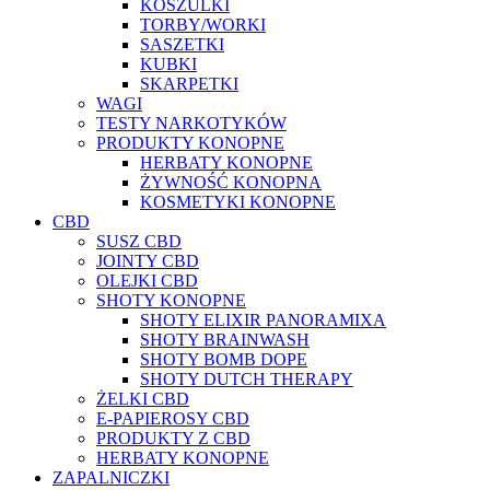
KOSZULKI
TORBY/WORKI
SASZETKI
KUBKI
SKARPETKI
WAGI
TESTY NARKOTYKÓW
PRODUKTY KONOPNE
HERBATY KONOPNE
ŻYWNOŚĆ KONOPNA
KOSMETYKI KONOPNE
CBD
SUSZ CBD
JOINTY CBD
OLEJKI CBD
SHOTY KONOPNE
SHOTY ELIXIR PANORAMIXA
SHOTY BRAINWASH
SHOTY BOMB DOPE
SHOTY DUTCH THERAPY
ŻELKI CBD
E-PAPIEROSY CBD
PRODUKTY Z CBD
HERBATY KONOPNE
ZAPALNICZKI