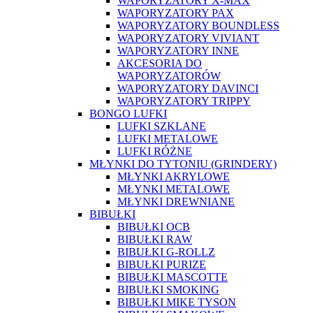
WAPORYZATORY X-MAX
WAPORYZATORY PAX
WAPORYZATORY BOUNDLESS
WAPORYZATORY VIVIANT
WAPORYZATORY INNE
AKCESORIA DO
WAPORYZATORÓW
WAPORYZATORY DAVINCI
WAPORYZATORY TRIPPY
BONGO LUFKI
LUFKI SZKLANE
LUFKI METALOWE
LUFKI RÓŻNE
MŁYNKI DO TYTONIU (GRINDERY)
MŁYNKI AKRYLOWE
MŁYNKI METALOWE
MŁYNKI DREWNIANE
BIBUŁKI
BIBUŁKI OCB
BIBUŁKI RAW
BIBUŁKI G-ROLLZ
BIBUŁKI PURIZE
BIBUŁKI MASCOTTE
BIBUŁKI SMOKING
BIBUŁKI MIKE TYSON