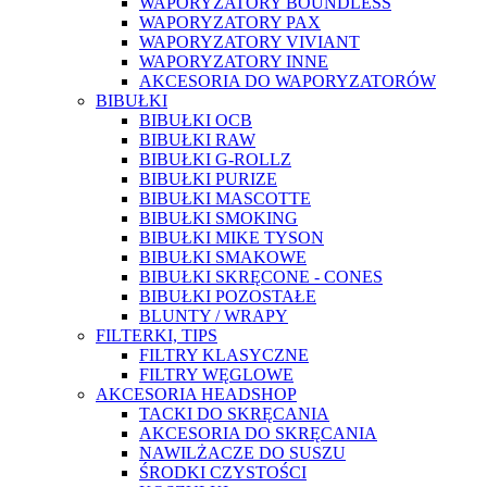
WAPORYZATORY BOUNDLESS
WAPORYZATORY PAX
WAPORYZATORY VIVIANT
WAPORYZATORY INNE
AKCESORIA DO WAPORYZATORÓW
BIBUŁKI
BIBUŁKI OCB
BIBUŁKI RAW
BIBUŁKI G-ROLLZ
BIBUŁKI PURIZE
BIBUŁKI MASCOTTE
BIBUŁKI SMOKING
BIBUŁKI MIKE TYSON
BIBUŁKI SMAKOWE
BIBUŁKI SKRĘCONE - CONES
BIBUŁKI POZOSTAŁE
BLUNTY / WRAPY
FILTERKI, TIPS
FILTRY KLASYCZNE
FILTRY WĘGLOWE
AKCESORIA HEADSHOP
TACKI DO SKRĘCANIA
AKCESORIA DO SKRĘCANIA
NAWILŻACZE DO SUSZU
ŚRODKI CZYSTOŚCI