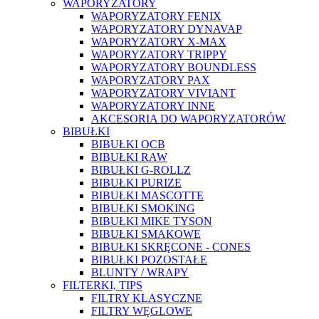
WAPORYZATORY
WAPORYZATORY FENIX
WAPORYZATORY DYNAVAP
WAPORYZATORY X-MAX
WAPORYZATORY TRIPPY
WAPORYZATORY BOUNDLESS
WAPORYZATORY PAX
WAPORYZATORY VIVIANT
WAPORYZATORY INNE
AKCESORIA DO WAPORYZATORÓW
BIBUŁKI
BIBUŁKI OCB
BIBUŁKI RAW
BIBUŁKI G-ROLLZ
BIBUŁKI PURIZE
BIBUŁKI MASCOTTE
BIBUŁKI SMOKING
BIBUŁKI MIKE TYSON
BIBUŁKI SMAKOWE
BIBUŁKI SKRĘCONE - CONES
BIBUŁKI POZOSTAŁE
BLUNTY / WRAPY
FILTERKI, TIPS
FILTRY KLASYCZNE
FILTRY WĘGLOWE