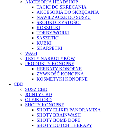
AKCESORIA HEADSHOP
TACKI DO SKRĘCANIA
AKCESORIA DO SKRĘCANIA
NAWILŻACZE DO SUSZU
ŚRODKI CZYSTOŚCI
KOSZULKI
TORBY/WORKI
SASZETKI
KUBKI
SKARPETKI
WAGI
TESTY NARKOTYKÓW
PRODUKTY KONOPNE
HERBATY KONOPNE
ŻYWNOŚĆ KONOPNA
KOSMETYKI KONOPNE
CBD
SUSZ CBD
JOINTY CBD
OLEJKI CBD
SHOTY KONOPNE
SHOTY ELIXIR PANORAMIXA
SHOTY BRAINWASH
SHOTY BOMB DOPE
SHOTY DUTCH THERAPY