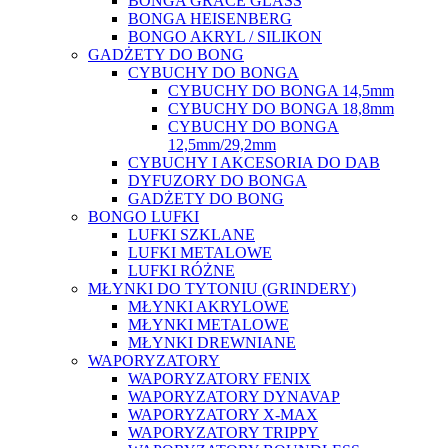
BONGA GRACE GLASS
BONGA HEISENBERG
BONGO AKRYL / SILIKON
GADŻETY DO BONG
CYBUCHY DO BONGA
CYBUCHY DO BONGA 14,5mm
CYBUCHY DO BONGA 18,8mm
CYBUCHY DO BONGA
12,5mm/29,2mm
CYBUCHY I AKCESORIA DO DAB
DYFUZORY DO BONGA
GADŻETY DO BONG
BONGO LUFKI
LUFKI SZKLANE
LUFKI METALOWE
LUFKI RÓŻNE
MŁYNKI DO TYTONIU (GRINDERY)
MŁYNKI AKRYLOWE
MŁYNKI METALOWE
MŁYNKI DREWNIANE
WAPORYZATORY
WAPORYZATORY FENIX
WAPORYZATORY DYNAVAP
WAPORYZATORY X-MAX
WAPORYZATORY TRIPPY