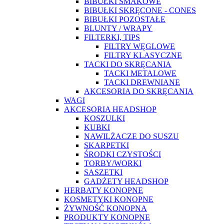
BIBUŁKI SMAKOWE
BIBUŁKI SKRĘCONE - CONES
BIBUŁKI POZOSTAŁE
BLUNTY / WRAPY
FILTERKI, TIPS
FILTRY WĘGLOWE
FILTRY KLASYCZNE
TACKI DO SKRĘCANIA
TACKI METALOWE
TACKI DREWNIANE
AKCESORIA DO SKRĘCANIA
WAGI
AKCESORIA HEADSHOP
KOSZULKI
KUBKI
NAWILŻACZE DO SUSZU
SKARPETKI
ŚRODKI CZYSTOŚCI
TORBY/WORKI
SASZETKI
GADŻETY HEADSHOP
HERBATY KONOPNE
KOSMETYKI KONOPNE
ŻYWNOŚĆ KONOPNA
PRODUKTY KONOPNE