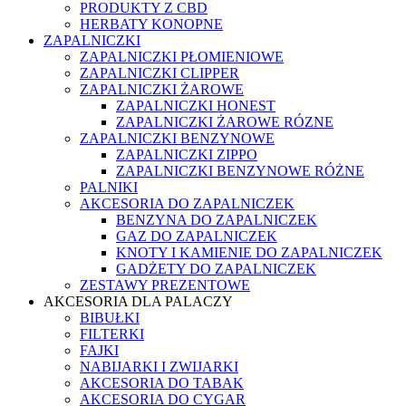
PRODUKTY Z CBD
HERBATY KONOPNE
ZAPALNICZKI
ZAPALNICZKI PŁOMIENIOWE
ZAPALNICZKI CLIPPER
ZAPALNICZKI ŻAROWE
ZAPALNICZKI HONEST
ZAPALNICZKI ŻAROWE RÓZNE
ZAPALNICZKI BENZYNOWE
ZAPALNICZKI ZIPPO
ZAPALNICZKI BENZYNOWE RÓŻNE
PALNIKI
AKCESORIA DO ZAPALNICZEK
BENZYNA DO ZAPALNICZEK
GAZ DO ZAPALNICZEK
KNOTY I KAMIENIE DO ZAPALNICZEK
GADŻETY DO ZAPALNICZEK
ZESTAWY PREZENTOWE
AKCESORIA DLA PALACZY
BIBUŁKI
FILTERKI
FAJKI
NABIJARKI I ZWIJARKI
AKCESORIA DO TABAK
AKCESORIA DO CYGAR