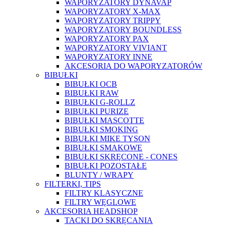
WAPORYZATORY DYNAVAP
WAPORYZATORY X-MAX
WAPORYZATORY TRIPPY
WAPORYZATORY BOUNDLESS
WAPORYZATORY PAX
WAPORYZATORY VIVIANT
WAPORYZATORY INNE
AKCESORIA DO WAPORYZATORÓW
BIBUŁKI
BIBUŁKI OCB
BIBUŁKI RAW
BIBUŁKI G-ROLLZ
BIBUŁKI PURIZE
BIBUŁKI MASCOTTE
BIBUŁKI SMOKING
BIBUŁKI MIKE TYSON
BIBUŁKI SMAKOWE
BIBUŁKI SKRĘCONE - CONES
BIBUŁKI POZOSTAŁE
BLUNTY / WRAPY
FILTERKI, TIPS
FILTRY KLASYCZNE
FILTRY WĘGLOWE
AKCESORIA HEADSHOP
TACKI DO SKRĘCANIA