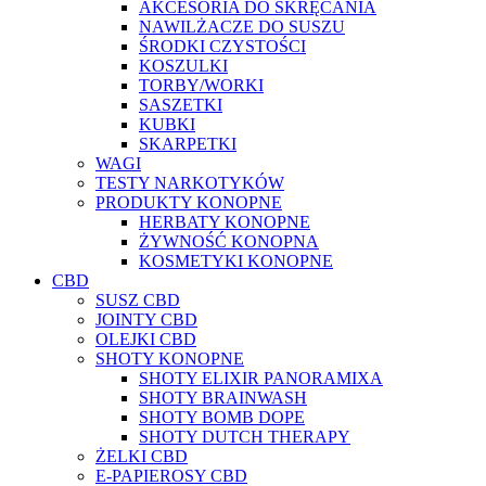
AKCESORIA DO SKRĘCANIA
NAWILŻACZE DO SUSZU
ŚRODKI CZYSTOŚCI
KOSZULKI
TORBY/WORKI
SASZETKI
KUBKI
SKARPETKI
WAGI
TESTY NARKOTYKÓW
PRODUKTY KONOPNE
HERBATY KONOPNE
ŻYWNOŚĆ KONOPNA
KOSMETYKI KONOPNE
CBD
SUSZ CBD
JOINTY CBD
OLEJKI CBD
SHOTY KONOPNE
SHOTY ELIXIR PANORAMIXA
SHOTY BRAINWASH
SHOTY BOMB DOPE
SHOTY DUTCH THERAPY
ŻELKI CBD
E-PAPIEROSY CBD