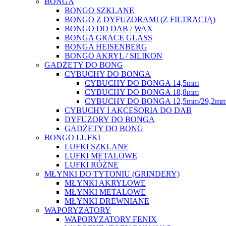
BONGA
BONGO SZKLANE
BONGO Z DYFUZORAMI (Z FILTRACJĄ)
BONGO DO DAB / WAX
BONGA GRACE GLASS
BONGA HEISENBERG
BONGO AKRYL / SILIKON
GADŻETY DO BONG
CYBUCHY DO BONGA
CYBUCHY DO BONGA 14,5mm
CYBUCHY DO BONGA 18,8mm
CYBUCHY DO BONGA 12,5mm/29,2m
CYBUCHY I AKCESORIA DO DAB
DYFUZORY DO BONGA
GADŻETY DO BONG
BONGO LUFKI
LUFKI SZKLANE
LUFKI METALOWE
LUFKI RÓŻNE
MŁYNKI DO TYTONIU (GRINDERY)
MŁYNKI AKRYLOWE
MŁYNKI METALOWE
MŁYNKI DREWNIANE
WAPORYZATORY
WAPORYZATORY FENIX