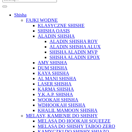
Shisha
FAJKI WODNE
KLASYCZNE SHISHE
SHISHA OASIS
ALADIN SHISHA
ALADIN SHISHA ROY
ALADIN SHISHA ALUX
SHISHA ALADIN MVP
SHISHA ALADIN EPOX
AMY SHISHA
DUM SHISHA
KAYA SHISHA
AL MANI SHISHA
LASER SHISHA
KARMA SHISHA
Y.K.A.P. SHISHA
WOOKAH SHISHA
WDHOOKAH SHISHA
KHALIL MAMOON SHISHA
MELASY, KAMIENIE DO SHISHY
MELASA DO HOOKAH SQUEEZE
MELASA DO SHISHY TABOO ZERO
KAMYCZKI DO SHISHY SHIAZO