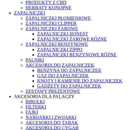
PRODUKTY Z CBD
HERBATY KONOPNE
ZAPALNICZKI
ZAPALNICZKI PŁOMIENIOWE
ZAPALNICZKI CLIPPER
ZAPALNICZKI ŻAROWE
ZAPALNICZKI HONEST
ZAPALNICZKI ŻAROWE RÓZNE
ZAPALNICZKI BENZYNOWE
ZAPALNICZKI ZIPPO
ZAPALNICZKI BENZYNOWE RÓŻNE
PALNIKI
AKCESORIA DO ZAPALNICZEK
BENZYNA DO ZAPALNICZEK
GAZ DO ZAPALNICZEK
KNOTY I KAMIENIE DO ZAPALNICZEK
GADŻETY DO ZAPALNICZEK
ZESTAWY PREZENTOWE
AKCESORIA DLA PALACZY
BIBUŁKI
FILTERKI
FAJKI
NABIJARKI I ZWIJARKI
AKCESORIA DO TABAK
AKCESORIA DO CYGAR