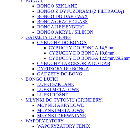
BONGA
BONGO SZKLANE
BONGO Z DYFUZORAMI (Z FILTRACJĄ)
BONGO DO DAB / WAX
BONGA GRACE GLASS
BONGA HEISENBERG
BONGO AKRYL / SILIKON
GADŻETY DO BONG
CYBUCHY DO BONGA
CYBUCHY DO BONGA 14,5mm
CYBUCHY DO BONGA 18,8mm
CYBUCHY DO BONGA 12,5mm/29,2m
CYBUCHY I AKCESORIA DO DAB
DYFUZORY DO BONGA
GADŻETY DO BONG
BONGO LUFKI
LUFKI SZKLANE
LUFKI METALOWE
LUFKI RÓŻNE
MŁYNKI DO TYTONIU (GRINDERY)
MŁYNKI AKRYLOWE
MŁYNKI METALOWE
MŁYNKI DREWNIANE
WAPORYZATORY
WAPORYZATORY FENIX