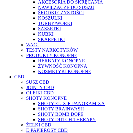
AKCESORIA DO SKRĘCANIA
NAWILŻACZE DO SUSZU
ŚRODKI CZYSTOŚCI
KOSZULKI
TORBY/WORKI
SASZETKI
KUBKI
SKARPETKI
WAGI
TESTY NARKOTYKÓW
PRODUKTY KONOPNE
HERBATY KONOPNE
ŻYWNOŚĆ KONOPNA
KOSMETYKI KONOPNE
CBD
SUSZ CBD
JOINTY CBD
OLEJKI CBD
SHOTY KONOPNE
SHOTY ELIXIR PANORAMIXA
SHOTY BRAINWASH
SHOTY BOMB DOPE
SHOTY DUTCH THERAPY
ŻELKI CBD
E-PAPIEROSY CBD