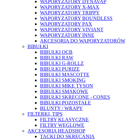
WAPORYZATORY DYNAVAP
WAPORYZATORY X-MAX
WAPORYZATORY TRIPPY
WAPORYZATORY BOUNDLESS
WAPORYZATORY PAX
WAPORYZATORY VIVIANT
WAPORYZATORY INNE
AKCESORIA DO WAPORYZATORÓW
BIBUŁKI
BIBUŁKI OCB
BIBUŁKI RAW
BIBUŁKI G-ROLLZ
BIBUŁKI PURIZE
BIBUŁKI MASCOTTE
BIBUŁKI SMOKING
BIBUŁKI MIKE TYSON
BIBUŁKI SMAKOWE
BIBUŁKI SKRĘCONE - CONES
BIBUŁKI POZOSTAŁE
BLUNTY / WRAPY
FILTERKI, TIPS
FILTRY KLASYCZNE
FILTRY WĘGLOWE
AKCESORIA HEADSHOP
TACKI DO SKRĘCANIA