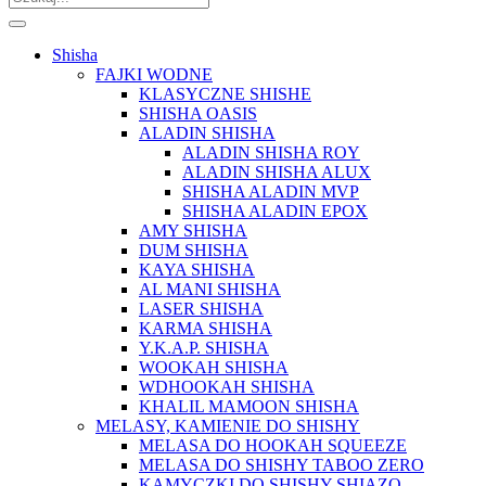
Shisha
FAJKI WODNE
KLASYCZNE SHISHE
SHISHA OASIS
ALADIN SHISHA
ALADIN SHISHA ROY
ALADIN SHISHA ALUX
SHISHA ALADIN MVP
SHISHA ALADIN EPOX
AMY SHISHA
DUM SHISHA
KAYA SHISHA
AL MANI SHISHA
LASER SHISHA
KARMA SHISHA
Y.K.A.P. SHISHA
WOOKAH SHISHA
WDHOOKAH SHISHA
KHALIL MAMOON SHISHA
MELASY, KAMIENIE DO SHISHY
MELASA DO HOOKAH SQUEEZE
MELASA DO SHISHY TABOO ZERO
KAMYCZKI DO SHISHY SHIAZO