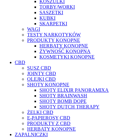
KOSZULKI
TORBY/WORKI
SASZETKI
KUBKI
SKARPETKI
WAGI
TESTY NARKOTYKÓW
PRODUKTY KONOPNE
HERBATY KONOPNE
ŻYWNOŚĆ KONOPNA
KOSMETYKI KONOPNE
CBD
SUSZ CBD
JOINTY CBD
OLEJKI CBD
SHOTY KONOPNE
SHOTY ELIXIR PANORAMIXA
SHOTY BRAINWASH
SHOTY BOMB DOPE
SHOTY DUTCH THERAPY
ŻELKI CBD
E-PAPIEROSY CBD
PRODUKTY Z CBD
HERBATY KONOPNE
ZAPALNICZKI