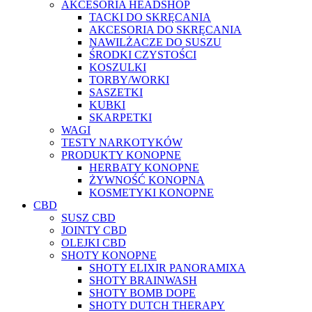
AKCESORIA HEADSHOP
TACKI DO SKRĘCANIA
AKCESORIA DO SKRĘCANIA
NAWILŻACZE DO SUSZU
ŚRODKI CZYSTOŚCI
KOSZULKI
TORBY/WORKI
SASZETKI
KUBKI
SKARPETKI
WAGI
TESTY NARKOTYKÓW
PRODUKTY KONOPNE
HERBATY KONOPNE
ŻYWNOŚĆ KONOPNA
KOSMETYKI KONOPNE
CBD
SUSZ CBD
JOINTY CBD
OLEJKI CBD
SHOTY KONOPNE
SHOTY ELIXIR PANORAMIXA
SHOTY BRAINWASH
SHOTY BOMB DOPE
SHOTY DUTCH THERAPY