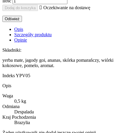
Ilość

Oczekiwanie na dostawę
Dodaj do koszyka
Opis
Szczegóły produktu
Opinie
Składniki:
yerba mate, jagody goi, ananas, skórka pomarańczy, wiórki
kokosowe, pomelo, aromat.
Indeks
YPV05
Opis
Waga
0,5 kg
Odmiana
Despalada
Kraj Pochodzenia
Brazylia
Żaden użytkownik nie dodał jeszcze swojej opinii.