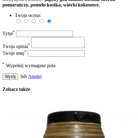
pomarańczy, pomelo kostka, wiórki kokosowe.
Twoja ocena:
*
Tytuł
*
Twoja opinia
*
Twoje imię
*
Wypełnij wymagane pola
lub
Anuluj
Wyślij
Zobacz także