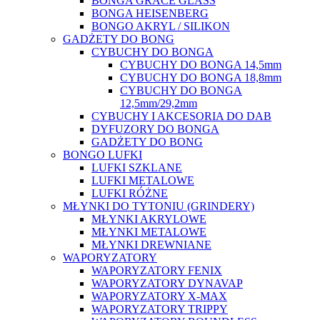
BONGA GRACE GLASS
BONGA HEISENBERG
BONGO AKRYL / SILIKON
GADŻETY DO BONG
CYBUCHY DO BONGA
CYBUCHY DO BONGA 14,5mm
CYBUCHY DO BONGA 18,8mm
CYBUCHY DO BONGA
12,5mm/29,2mm
CYBUCHY I AKCESORIA DO DAB
DYFUZORY DO BONGA
GADŻETY DO BONG
BONGO LUFKI
LUFKI SZKLANE
LUFKI METALOWE
LUFKI RÓŻNE
MŁYNKI DO TYTONIU (GRINDERY)
MŁYNKI AKRYLOWE
MŁYNKI METALOWE
MŁYNKI DREWNIANE
WAPORYZATORY
WAPORYZATORY FENIX
WAPORYZATORY DYNAVAP
WAPORYZATORY X-MAX
WAPORYZATORY TRIPPY