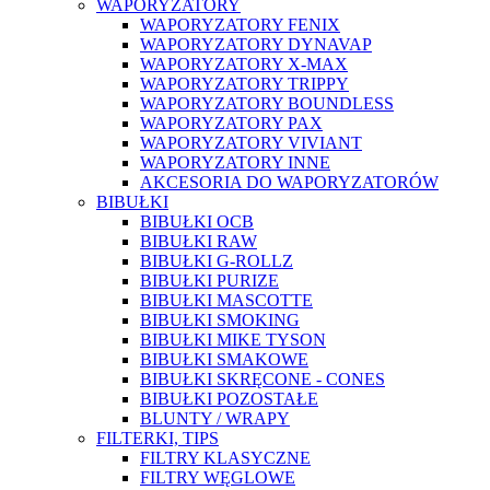
WAPORYZATORY
WAPORYZATORY FENIX
WAPORYZATORY DYNAVAP
WAPORYZATORY X-MAX
WAPORYZATORY TRIPPY
WAPORYZATORY BOUNDLESS
WAPORYZATORY PAX
WAPORYZATORY VIVIANT
WAPORYZATORY INNE
AKCESORIA DO WAPORYZATORÓW
BIBUŁKI
BIBUŁKI OCB
BIBUŁKI RAW
BIBUŁKI G-ROLLZ
BIBUŁKI PURIZE
BIBUŁKI MASCOTTE
BIBUŁKI SMOKING
BIBUŁKI MIKE TYSON
BIBUŁKI SMAKOWE
BIBUŁKI SKRĘCONE - CONES
BIBUŁKI POZOSTAŁE
BLUNTY / WRAPY
FILTERKI, TIPS
FILTRY KLASYCZNE
FILTRY WĘGLOWE