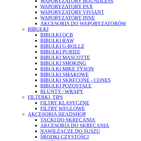
WAPORYZATORY BOUNDLESS
WAPORYZATORY PAX
WAPORYZATORY VIVIANT
WAPORYZATORY INNE
AKCESORIA DO WAPORYZATORÓW
BIBUŁKI
BIBUŁKI OCB
BIBUŁKI RAW
BIBUŁKI G-ROLLZ
BIBUŁKI PURIZE
BIBUŁKI MASCOTTE
BIBUŁKI SMOKING
BIBUŁKI MIKE TYSON
BIBUŁKI SMAKOWE
BIBUŁKI SKRĘCONE - CONES
BIBUŁKI POZOSTAŁE
BLUNTY / WRAPY
FILTERKI, TIPS
FILTRY KLASYCZNE
FILTRY WĘGLOWE
AKCESORIA HEADSHOP
TACKI DO SKRĘCANIA
AKCESORIA DO SKRĘCANIA
NAWILŻACZE DO SUSZU
ŚRODKI CZYSTOŚCI