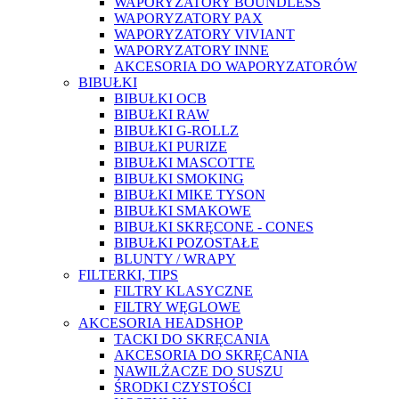
WAPORYZATORY BOUNDLESS
WAPORYZATORY PAX
WAPORYZATORY VIVIANT
WAPORYZATORY INNE
AKCESORIA DO WAPORYZATORÓW
BIBUŁKI
BIBUŁKI OCB
BIBUŁKI RAW
BIBUŁKI G-ROLLZ
BIBUŁKI PURIZE
BIBUŁKI MASCOTTE
BIBUŁKI SMOKING
BIBUŁKI MIKE TYSON
BIBUŁKI SMAKOWE
BIBUŁKI SKRĘCONE - CONES
BIBUŁKI POZOSTAŁE
BLUNTY / WRAPY
FILTERKI, TIPS
FILTRY KLASYCZNE
FILTRY WĘGLOWE
AKCESORIA HEADSHOP
TACKI DO SKRĘCANIA
AKCESORIA DO SKRĘCANIA
NAWILŻACZE DO SUSZU
ŚRODKI CZYSTOŚCI