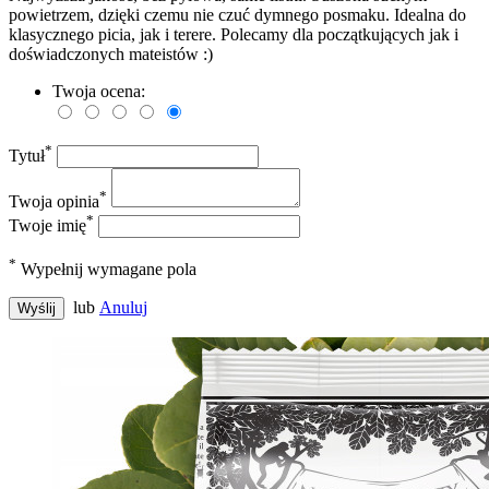
powietrzem, dzięki czemu nie czuć dymnego posmaku. Idealna do
klasycznego picia, jak i terere. Polecamy dla początkujących jak i
doświadczonych mateistów :)
Twoja ocena:
*
Tytuł
*
Twoja opinia
*
Twoje imię
*
Wypełnij wymagane pola
lub
Anuluj
Wyślij