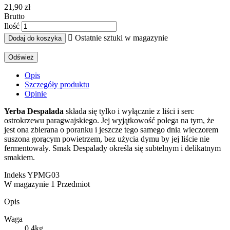
21,90 zł
Brutto
Ilość

Ostatnie sztuki w magazynie
Dodaj do koszyka
Opis
Szczegóły produktu
Opinie
Yerba Despalada
składa się tylko i wyłącznie z liści i serc
ostrokrzewu paragwajskiego. Jej wyjątkowość polega na tym, że
jest ona zbierana o poranku i jeszcze tego samego dnia wieczorem
suszona gorącym powietrzem, bez użycia dymu by jej liście nie
fermentowały. Smak Despalady określa się subtelnym i delikatnym
smakiem.
Indeks
YPMG03
W magazynie
1 Przedmiot
Opis
Waga
0,4kg