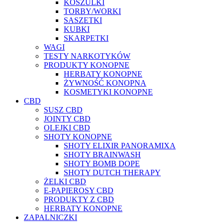
KOSZULKI
TORBY/WORKI
SASZETKI
KUBKI
SKARPETKI
WAGI
TESTY NARKOTYKÓW
PRODUKTY KONOPNE
HERBATY KONOPNE
ŻYWNOŚĆ KONOPNA
KOSMETYKI KONOPNE
CBD
SUSZ CBD
JOINTY CBD
OLEJKI CBD
SHOTY KONOPNE
SHOTY ELIXIR PANORAMIXA
SHOTY BRAINWASH
SHOTY BOMB DOPE
SHOTY DUTCH THERAPY
ŻELKI CBD
E-PAPIEROSY CBD
PRODUKTY Z CBD
HERBATY KONOPNE
ZAPALNICZKI