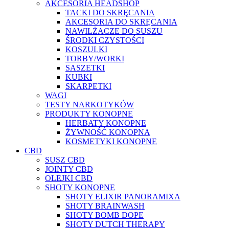
AKCESORIA HEADSHOP
TACKI DO SKRĘCANIA
AKCESORIA DO SKRĘCANIA
NAWILŻACZE DO SUSZU
ŚRODKI CZYSTOŚCI
KOSZULKI
TORBY/WORKI
SASZETKI
KUBKI
SKARPETKI
WAGI
TESTY NARKOTYKÓW
PRODUKTY KONOPNE
HERBATY KONOPNE
ŻYWNOŚĆ KONOPNA
KOSMETYKI KONOPNE
CBD
SUSZ CBD
JOINTY CBD
OLEJKI CBD
SHOTY KONOPNE
SHOTY ELIXIR PANORAMIXA
SHOTY BRAINWASH
SHOTY BOMB DOPE
SHOTY DUTCH THERAPY