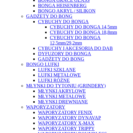
BONGA GRACE GLASS
BONGA HEISENBERG
BONGO AKRYL / SILIKON
GADŻETY DO BONG
CYBUCHY DO BONGA
CYBUCHY DO BONGA 14,5mm
CYBUCHY DO BONGA 18,8mm
CYBUCHY DO BONGA
12,5mm/29,2mm
CYBUCHY I AKCESORIA DO DAB
DYFUZORY DO BONGA
GADŻETY DO BONG
BONGO LUFKI
LUFKI SZKLANE
LUFKI METALOWE
LUFKI RÓŻNE
MŁYNKI DO TYTONIU (GRINDERY)
MŁYNKI AKRYLOWE
MŁYNKI METALOWE
MŁYNKI DREWNIANE
WAPORYZATORY
WAPORYZATORY FENIX
WAPORYZATORY DYNAVAP
WAPORYZATORY X-MAX
WAPORYZATORY TRIPPY