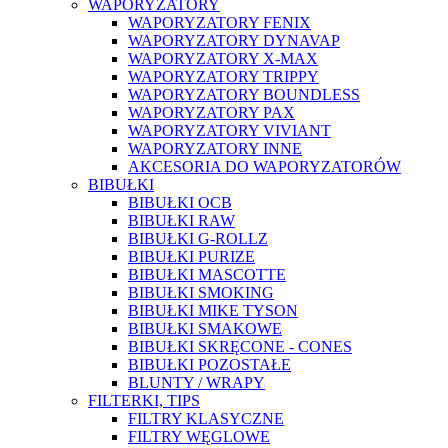
WAPORYZATORY
WAPORYZATORY FENIX
WAPORYZATORY DYNAVAP
WAPORYZATORY X-MAX
WAPORYZATORY TRIPPY
WAPORYZATORY BOUNDLESS
WAPORYZATORY PAX
WAPORYZATORY VIVIANT
WAPORYZATORY INNE
AKCESORIA DO WAPORYZATORÓW
BIBUŁKI
BIBUŁKI OCB
BIBUŁKI RAW
BIBUŁKI G-ROLLZ
BIBUŁKI PURIZE
BIBUŁKI MASCOTTE
BIBUŁKI SMOKING
BIBUŁKI MIKE TYSON
BIBUŁKI SMAKOWE
BIBUŁKI SKRĘCONE - CONES
BIBUŁKI POZOSTAŁE
BLUNTY / WRAPY
FILTERKI, TIPS
FILTRY KLASYCZNE
FILTRY WĘGLOWE