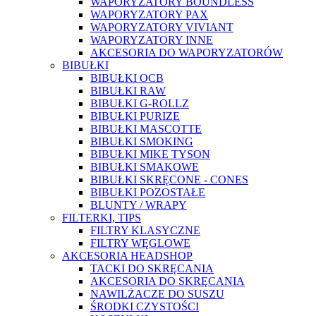
WAPORYZATORY BOUNDLESS
WAPORYZATORY PAX
WAPORYZATORY VIVIANT
WAPORYZATORY INNE
AKCESORIA DO WAPORYZATORÓW
BIBUŁKI
BIBUŁKI OCB
BIBUŁKI RAW
BIBUŁKI G-ROLLZ
BIBUŁKI PURIZE
BIBUŁKI MASCOTTE
BIBUŁKI SMOKING
BIBUŁKI MIKE TYSON
BIBUŁKI SMAKOWE
BIBUŁKI SKRĘCONE - CONES
BIBUŁKI POZOSTAŁE
BLUNTY / WRAPY
FILTERKI, TIPS
FILTRY KLASYCZNE
FILTRY WĘGLOWE
AKCESORIA HEADSHOP
TACKI DO SKRĘCANIA
AKCESORIA DO SKRĘCANIA
NAWILŻACZE DO SUSZU
ŚRODKI CZYSTOŚCI