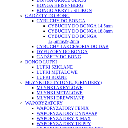
BONGA GRACE GLASS
BONGA HEISENBERG
BONGO AKRYL / SILIKON
GADŻETY DO BONG
CYBUCHY DO BONGA
CYBUCHY DO BONGA 14,5mm
CYBUCHY DO BONGA 18,8mm
CYBUCHY DO BONGA
12,5mm/29,2mm
CYBUCHY I AKCESORIA DO DAB
DYFUZORY DO BONGA
GADŻETY DO BONG
BONGO LUFKI
LUFKI SZKLANE
LUFKI METALOWE
LUFKI RÓŻNE
MŁYNKI DO TYTONIU (GRINDERY)
MŁYNKI AKRYLOWE
MŁYNKI METALOWE
MŁYNKI DREWNIANE
WAPORYZATORY
WAPORYZATORY FENIX
WAPORYZATORY DYNAVAP
WAPORYZATORY X-MAX
WAPORYZATORY TRIPPY