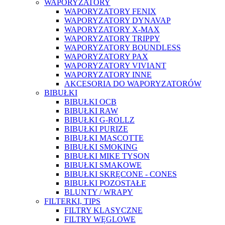
WAPORYZATORY
WAPORYZATORY FENIX
WAPORYZATORY DYNAVAP
WAPORYZATORY X-MAX
WAPORYZATORY TRIPPY
WAPORYZATORY BOUNDLESS
WAPORYZATORY PAX
WAPORYZATORY VIVIANT
WAPORYZATORY INNE
AKCESORIA DO WAPORYZATORÓW
BIBUŁKI
BIBUŁKI OCB
BIBUŁKI RAW
BIBUŁKI G-ROLLZ
BIBUŁKI PURIZE
BIBUŁKI MASCOTTE
BIBUŁKI SMOKING
BIBUŁKI MIKE TYSON
BIBUŁKI SMAKOWE
BIBUŁKI SKRĘCONE - CONES
BIBUŁKI POZOSTAŁE
BLUNTY / WRAPY
FILTERKI, TIPS
FILTRY KLASYCZNE
FILTRY WĘGLOWE