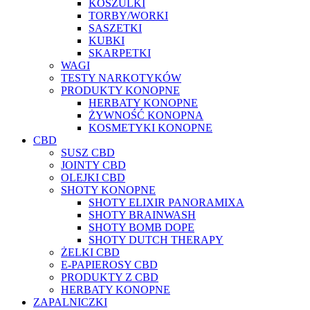
KOSZULKI
TORBY/WORKI
SASZETKI
KUBKI
SKARPETKI
WAGI
TESTY NARKOTYKÓW
PRODUKTY KONOPNE
HERBATY KONOPNE
ŻYWNOŚĆ KONOPNA
KOSMETYKI KONOPNE
CBD
SUSZ CBD
JOINTY CBD
OLEJKI CBD
SHOTY KONOPNE
SHOTY ELIXIR PANORAMIXA
SHOTY BRAINWASH
SHOTY BOMB DOPE
SHOTY DUTCH THERAPY
ŻELKI CBD
E-PAPIEROSY CBD
PRODUKTY Z CBD
HERBATY KONOPNE
ZAPALNICZKI