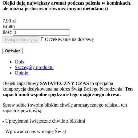
Olejki dają największy aromat podczas palenia w kominkach,
ale można je stosować również innymi metodami :)
7,90 zł
Brutto
Ilość

Oczekiwanie na dostawę
Dodaj do koszyka
Opis
Szczegóły produktu
Opinie
Olejek zapachowy
ŚWIĄTECZNY CZAS
to specjalna
kompozycja dedykowana na okres Świąt Bożego Narodzenia.
Ten
zapach umili wspólne spędzanie tego magicznego okresu.
Spraw sobie i swoim bliskim chwilę aromatycznego relaksu, ten
zapach z pewnością:
- Uprzyjemni świąteczne chwile z bliskimi
- Wprowadzi nas w magię Świąt