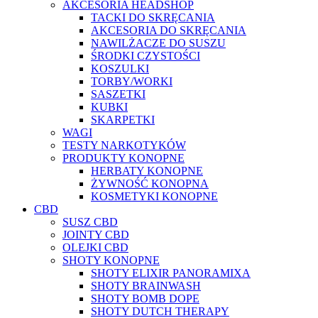
AKCESORIA HEADSHOP
TACKI DO SKRĘCANIA
AKCESORIA DO SKRĘCANIA
NAWILŻACZE DO SUSZU
ŚRODKI CZYSTOŚCI
KOSZULKI
TORBY/WORKI
SASZETKI
KUBKI
SKARPETKI
WAGI
TESTY NARKOTYKÓW
PRODUKTY KONOPNE
HERBATY KONOPNE
ŻYWNOŚĆ KONOPNA
KOSMETYKI KONOPNE
CBD
SUSZ CBD
JOINTY CBD
OLEJKI CBD
SHOTY KONOPNE
SHOTY ELIXIR PANORAMIXA
SHOTY BRAINWASH
SHOTY BOMB DOPE
SHOTY DUTCH THERAPY