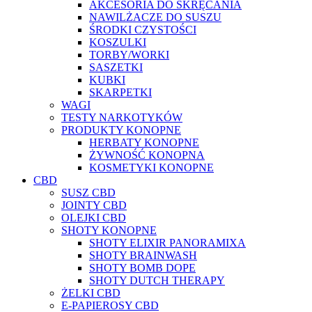
AKCESORIA DO SKRĘCANIA
NAWILŻACZE DO SUSZU
ŚRODKI CZYSTOŚCI
KOSZULKI
TORBY/WORKI
SASZETKI
KUBKI
SKARPETKI
WAGI
TESTY NARKOTYKÓW
PRODUKTY KONOPNE
HERBATY KONOPNE
ŻYWNOŚĆ KONOPNA
KOSMETYKI KONOPNE
CBD
SUSZ CBD
JOINTY CBD
OLEJKI CBD
SHOTY KONOPNE
SHOTY ELIXIR PANORAMIXA
SHOTY BRAINWASH
SHOTY BOMB DOPE
SHOTY DUTCH THERAPY
ŻELKI CBD
E-PAPIEROSY CBD