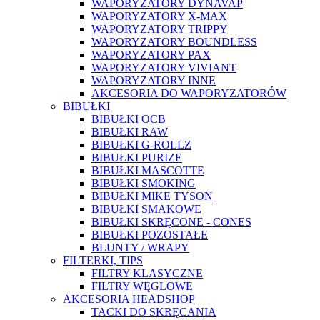
WAPORYZATORY DYNAVAP
WAPORYZATORY X-MAX
WAPORYZATORY TRIPPY
WAPORYZATORY BOUNDLESS
WAPORYZATORY PAX
WAPORYZATORY VIVIANT
WAPORYZATORY INNE
AKCESORIA DO WAPORYZATORÓW
BIBUŁKI
BIBUŁKI OCB
BIBUŁKI RAW
BIBUŁKI G-ROLLZ
BIBUŁKI PURIZE
BIBUŁKI MASCOTTE
BIBUŁKI SMOKING
BIBUŁKI MIKE TYSON
BIBUŁKI SMAKOWE
BIBUŁKI SKRĘCONE - CONES
BIBUŁKI POZOSTAŁE
BLUNTY / WRAPY
FILTERKI, TIPS
FILTRY KLASYCZNE
FILTRY WĘGLOWE
AKCESORIA HEADSHOP
TACKI DO SKRĘCANIA