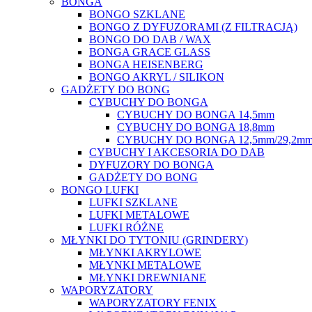
BONGA
BONGO SZKLANE
BONGO Z DYFUZORAMI (Z FILTRACJĄ)
BONGO DO DAB / WAX
BONGA GRACE GLASS
BONGA HEISENBERG
BONGO AKRYL / SILIKON
GADŻETY DO BONG
CYBUCHY DO BONGA
CYBUCHY DO BONGA 14,5mm
CYBUCHY DO BONGA 18,8mm
CYBUCHY DO BONGA 12,5mm/29,2m
CYBUCHY I AKCESORIA DO DAB
DYFUZORY DO BONGA
GADŻETY DO BONG
BONGO LUFKI
LUFKI SZKLANE
LUFKI METALOWE
LUFKI RÓŻNE
MŁYNKI DO TYTONIU (GRINDERY)
MŁYNKI AKRYLOWE
MŁYNKI METALOWE
MŁYNKI DREWNIANE
WAPORYZATORY
WAPORYZATORY FENIX