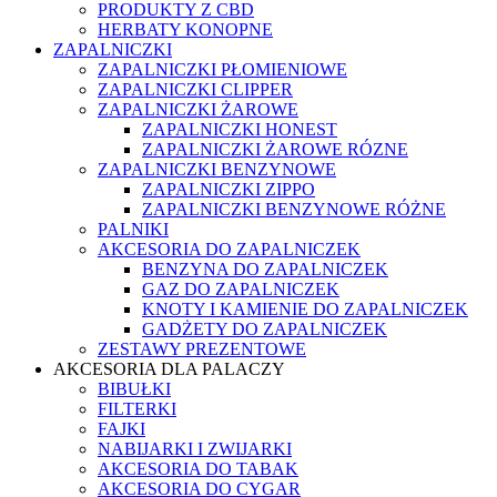
PRODUKTY Z CBD
HERBATY KONOPNE
ZAPALNICZKI
ZAPALNICZKI PŁOMIENIOWE
ZAPALNICZKI CLIPPER
ZAPALNICZKI ŻAROWE
ZAPALNICZKI HONEST
ZAPALNICZKI ŻAROWE RÓZNE
ZAPALNICZKI BENZYNOWE
ZAPALNICZKI ZIPPO
ZAPALNICZKI BENZYNOWE RÓŻNE
PALNIKI
AKCESORIA DO ZAPALNICZEK
BENZYNA DO ZAPALNICZEK
GAZ DO ZAPALNICZEK
KNOTY I KAMIENIE DO ZAPALNICZEK
GADŻETY DO ZAPALNICZEK
ZESTAWY PREZENTOWE
AKCESORIA DLA PALACZY
BIBUŁKI
FILTERKI
FAJKI
NABIJARKI I ZWIJARKI
AKCESORIA DO TABAK
AKCESORIA DO CYGAR