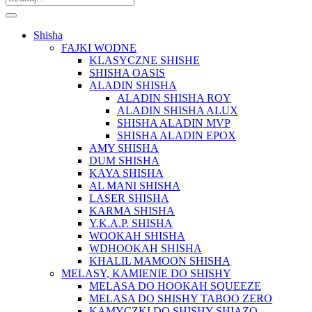
Shisha
FAJKI WODNE
KLASYCZNE SHISHE
SHISHA OASIS
ALADIN SHISHA
ALADIN SHISHA ROY
ALADIN SHISHA ALUX
SHISHA ALADIN MVP
SHISHA ALADIN EPOX
AMY SHISHA
DUM SHISHA
KAYA SHISHA
AL MANI SHISHA
LASER SHISHA
KARMA SHISHA
Y.K.A.P. SHISHA
WOOKAH SHISHA
WDHOOKAH SHISHA
KHALIL MAMOON SHISHA
MELASY, KAMIENIE DO SHISHY
MELASA DO HOOKAH SQUEEZE
MELASA DO SHISHY TABOO ZERO
KAMYCZKI DO SHISHY SHIAZO