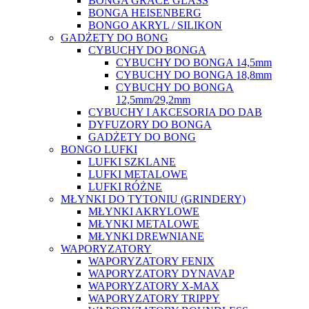
BONGA GRACE GLASS
BONGA HEISENBERG
BONGO AKRYL / SILIKON
GADŻETY DO BONG
CYBUCHY DO BONGA
CYBUCHY DO BONGA 14,5mm
CYBUCHY DO BONGA 18,8mm
CYBUCHY DO BONGA
12,5mm/29,2mm
CYBUCHY I AKCESORIA DO DAB
DYFUZORY DO BONGA
GADŻETY DO BONG
BONGO LUFKI
LUFKI SZKLANE
LUFKI METALOWE
LUFKI RÓŻNE
MŁYNKI DO TYTONIU (GRINDERY)
MŁYNKI AKRYLOWE
MŁYNKI METALOWE
MŁYNKI DREWNIANE
WAPORYZATORY
WAPORYZATORY FENIX
WAPORYZATORY DYNAVAP
WAPORYZATORY X-MAX
WAPORYZATORY TRIPPY