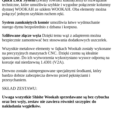
Quick Lock System
(zwany również kliknięciem) to rozwiązanie
techniczne, które umożliwia szybkie i wygodne połączenie kolumny
dymnej WOOKAH ze szkłem WOOKAH. Oba elementy można
połączyć jednym szybkim ruchem ręki.
System zamkniętych komór
umożliwia łatwe wydmuchanie
starego dymu bezpośrednio z dzbana i korpusu.
Szlifowane złącze węża
Dzięki temu wąż z adapterem można
bezpiecznie zamontować bez stosowania dodatkowych uszczelek.
Wszystkie metalowe elementy w fajkach Wookah zostały wykonane
na precyzyjnych maszynach
CNC. Dzięki czemu są idealnie
spasowane. Do ich wytworzenia wykorzystano wysoce odporną na
korozje stal nierdzewną
1.4301 (V2A).
Drewno zostało zaimpregnowane specjalnymi środkami, który
bardzo dobrze zabezpiecza drewno przed pęknięciami i
przesychaniem.
SKŁAD ZESTAWU:
Uwaga wszystkie Shishe Wookah sprzedawane są bez cybucha
oraz bez węży, zestaw nie zawiera również szczypiec do
nakładania węgielków.