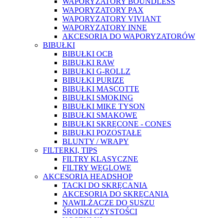
WAPORYZATORY BOUNDLESS
WAPORYZATORY PAX
WAPORYZATORY VIVIANT
WAPORYZATORY INNE
AKCESORIA DO WAPORYZATORÓW
BIBUŁKI
BIBUŁKI OCB
BIBUŁKI RAW
BIBUŁKI G-ROLLZ
BIBUŁKI PURIZE
BIBUŁKI MASCOTTE
BIBUŁKI SMOKING
BIBUŁKI MIKE TYSON
BIBUŁKI SMAKOWE
BIBUŁKI SKRĘCONE - CONES
BIBUŁKI POZOSTAŁE
BLUNTY / WRAPY
FILTERKI, TIPS
FILTRY KLASYCZNE
FILTRY WĘGLOWE
AKCESORIA HEADSHOP
TACKI DO SKRĘCANIA
AKCESORIA DO SKRĘCANIA
NAWILŻACZE DO SUSZU
ŚRODKI CZYSTOŚCI