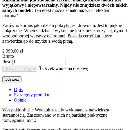
wyjątkowy i niepowtarzalny. Nigdy nie znajdziesz dwóch takich
samych modeli!
Ten efekt można śmiało nazwać "efektem
pioruna".
Zarówno korpus jak i dzban pokryty jest drewnem. Jest to piękne
połączenie. Wnętrze dzbana wykonane jest
z przezroczystej, dymo i
wodoodpornej warstwy ochronnej. Posiada certyfikat, który
zatwierdza go do użytku z wodą pitną.
2 990,00 zł
Brutto
Ilość

Oczekiwanie na dostawę
Dodaj do koszyka
Opis
Szczegóły produktu
Opinie
Wszystkie shishe Wookah zostały wykonane z największa
starannością. Zastosowano w nich najbardziej praktyczne
rozwiązania, min.: