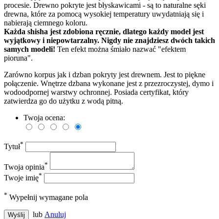
procesie. Drewno pokryte jest błyskawicami - są to naturalne sęki
drewna, które za pomocą wysokiej temperatury uwydatniają się i
nabierają ciemnego koloru.
Każda shisha jest zdobiona ręcznie, dlatego każdy model jest
wyjątkowy i niepowtarzalny. Nigdy nie znajdziesz dwóch takich
samych modeli!
Ten efekt można śmiało nazwać "efektem
pioruna".
Zarówno korpus jak i dzban pokryty jest drewnem. Jest to piękne
połączenie. Wnętrze dzbana wykonane jest
z przezroczystej, dymo i
wodoodpornej warstwy ochronnej. Posiada certyfikat, który
zatwierdza go do użytku z wodą pitną.
Twoja ocena:
*
Tytuł
*
Twoja opinia
*
Twoje imię
*
Wypełnij wymagane pola
lub
Anuluj
Wyślij