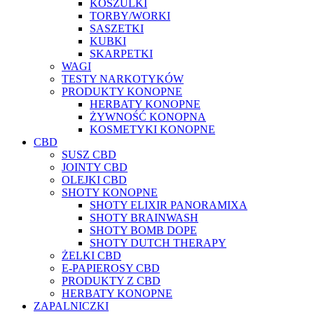
KOSZULKI
TORBY/WORKI
SASZETKI
KUBKI
SKARPETKI
WAGI
TESTY NARKOTYKÓW
PRODUKTY KONOPNE
HERBATY KONOPNE
ŻYWNOŚĆ KONOPNA
KOSMETYKI KONOPNE
CBD
SUSZ CBD
JOINTY CBD
OLEJKI CBD
SHOTY KONOPNE
SHOTY ELIXIR PANORAMIXA
SHOTY BRAINWASH
SHOTY BOMB DOPE
SHOTY DUTCH THERAPY
ŻELKI CBD
E-PAPIEROSY CBD
PRODUKTY Z CBD
HERBATY KONOPNE
ZAPALNICZKI