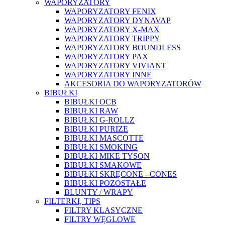
WAPORYZATORY
WAPORYZATORY FENIX
WAPORYZATORY DYNAVAP
WAPORYZATORY X-MAX
WAPORYZATORY TRIPPY
WAPORYZATORY BOUNDLESS
WAPORYZATORY PAX
WAPORYZATORY VIVIANT
WAPORYZATORY INNE
AKCESORIA DO WAPORYZATORÓW
BIBUŁKI
BIBUŁKI OCB
BIBUŁKI RAW
BIBUŁKI G-ROLLZ
BIBUŁKI PURIZE
BIBUŁKI MASCOTTE
BIBUŁKI SMOKING
BIBUŁKI MIKE TYSON
BIBUŁKI SMAKOWE
BIBUŁKI SKRĘCONE - CONES
BIBUŁKI POZOSTAŁE
BLUNTY / WRAPY
FILTERKI, TIPS
FILTRY KLASYCZNE
FILTRY WĘGLOWE