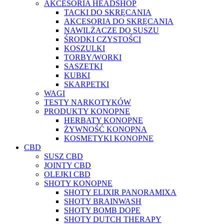
AKCESORIA HEADSHOP
TACKI DO SKRĘCANIA
AKCESORIA DO SKRĘCANIA
NAWILŻACZE DO SUSZU
ŚRODKI CZYSTOŚCI
KOSZULKI
TORBY/WORKI
SASZETKI
KUBKI
SKARPETKI
WAGI
TESTY NARKOTYKÓW
PRODUKTY KONOPNE
HERBATY KONOPNE
ŻYWNOŚĆ KONOPNA
KOSMETYKI KONOPNE
CBD
SUSZ CBD
JOINTY CBD
OLEJKI CBD
SHOTY KONOPNE
SHOTY ELIXIR PANORAMIXA
SHOTY BRAINWASH
SHOTY BOMB DOPE
SHOTY DUTCH THERAPY