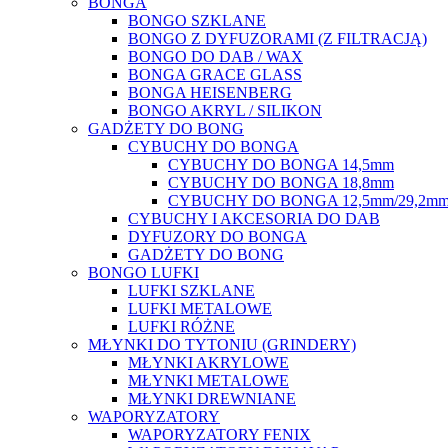
BONGA
BONGO SZKLANE
BONGO Z DYFUZORAMI (Z FILTRACJĄ)
BONGO DO DAB / WAX
BONGA GRACE GLASS
BONGA HEISENBERG
BONGO AKRYL / SILIKON
GADŻETY DO BONG
CYBUCHY DO BONGA
CYBUCHY DO BONGA 14,5mm
CYBUCHY DO BONGA 18,8mm
CYBUCHY DO BONGA 12,5mm/29,2m
CYBUCHY I AKCESORIA DO DAB
DYFUZORY DO BONGA
GADŻETY DO BONG
BONGO LUFKI
LUFKI SZKLANE
LUFKI METALOWE
LUFKI RÓŻNE
MŁYNKI DO TYTONIU (GRINDERY)
MŁYNKI AKRYLOWE
MŁYNKI METALOWE
MŁYNKI DREWNIANE
WAPORYZATORY
WAPORYZATORY FENIX