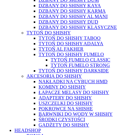
DZBANY DO SHISHY DUM
DZBANY DO SHISHY KAYA
DZBANY DO SHISHY KARMA
DZBANY DO SHISHY AL MANI
DZBANY DO SHISHY DUD
DZBANY DO SHISHY KLASYCZNE
TYTOŃ DO SHISHY
TYTOŃ DO SHISHY TABOO
TYTOŃ DO SHISHY ADALYA
TYTOŃ AL FAKHER
TYTOŃ DO SHISHY FUMELO
TYTOŃ FUMELO CLASSIC
TYTOŃ FUMELO STRONG
TYTOŃ DO SHISHY DARKSIDE
AKCESORIA DO SHISHY
NAKŁADKI NA CYBUCH HMD
KOMINY DO SHISHY
ŁAPACZE MELASY DO SHISHY
ADAPTERY DO SHISHY
USZCZELKI DO SHISHY
POKROWCE NA SHISHE
BARWNIKI DO WODY W SHISHY
ŚRODKI CZYSTOŚCI
GADŻETY DO SHISHY
HEADSHOP