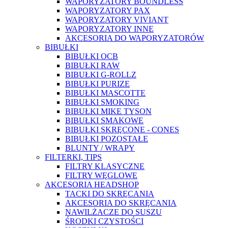
WAPORYZATORY BOUNDLESS
WAPORYZATORY PAX
WAPORYZATORY VIVIANT
WAPORYZATORY INNE
AKCESORIA DO WAPORYZATORÓW
BIBUŁKI
BIBUŁKI OCB
BIBUŁKI RAW
BIBUŁKI G-ROLLZ
BIBUŁKI PURIZE
BIBUŁKI MASCOTTE
BIBUŁKI SMOKING
BIBUŁKI MIKE TYSON
BIBUŁKI SMAKOWE
BIBUŁKI SKRĘCONE - CONES
BIBUŁKI POZOSTAŁE
BLUNTY / WRAPY
FILTERKI, TIPS
FILTRY KLASYCZNE
FILTRY WĘGLOWE
AKCESORIA HEADSHOP
TACKI DO SKRĘCANIA
AKCESORIA DO SKRĘCANIA
NAWILŻACZE DO SUSZU
ŚRODKI CZYSTOŚCI