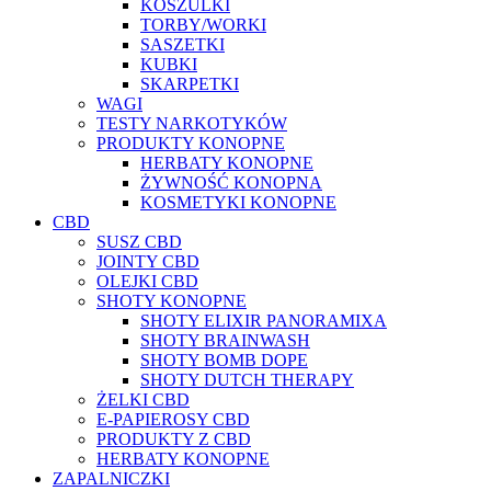
KOSZULKI
TORBY/WORKI
SASZETKI
KUBKI
SKARPETKI
WAGI
TESTY NARKOTYKÓW
PRODUKTY KONOPNE
HERBATY KONOPNE
ŻYWNOŚĆ KONOPNA
KOSMETYKI KONOPNE
CBD
SUSZ CBD
JOINTY CBD
OLEJKI CBD
SHOTY KONOPNE
SHOTY ELIXIR PANORAMIXA
SHOTY BRAINWASH
SHOTY BOMB DOPE
SHOTY DUTCH THERAPY
ŻELKI CBD
E-PAPIEROSY CBD
PRODUKTY Z CBD
HERBATY KONOPNE
ZAPALNICZKI