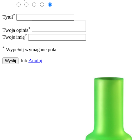
*
Tytuł
*
Twoja opinia
*
Twoje imię
*
Wypełnij wymagane pola
lub
Anuluj
Wyślij