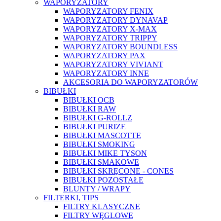
WAPORYZATORY
WAPORYZATORY FENIX
WAPORYZATORY DYNAVAP
WAPORYZATORY X-MAX
WAPORYZATORY TRIPPY
WAPORYZATORY BOUNDLESS
WAPORYZATORY PAX
WAPORYZATORY VIVIANT
WAPORYZATORY INNE
AKCESORIA DO WAPORYZATORÓW
BIBUŁKI
BIBUŁKI OCB
BIBUŁKI RAW
BIBUŁKI G-ROLLZ
BIBUŁKI PURIZE
BIBUŁKI MASCOTTE
BIBUŁKI SMOKING
BIBUŁKI MIKE TYSON
BIBUŁKI SMAKOWE
BIBUŁKI SKRĘCONE - CONES
BIBUŁKI POZOSTAŁE
BLUNTY / WRAPY
FILTERKI, TIPS
FILTRY KLASYCZNE
FILTRY WĘGLOWE