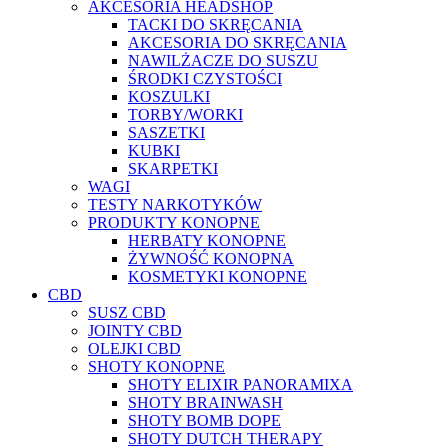
AKCESORIA HEADSHOP
TACKI DO SKRĘCANIA
AKCESORIA DO SKRĘCANIA
NAWILŻACZE DO SUSZU
ŚRODKI CZYSTOŚCI
KOSZULKI
TORBY/WORKI
SASZETKI
KUBKI
SKARPETKI
WAGI
TESTY NARKOTYKÓW
PRODUKTY KONOPNE
HERBATY KONOPNE
ŻYWNOŚĆ KONOPNA
KOSMETYKI KONOPNE
CBD
SUSZ CBD
JOINTY CBD
OLEJKI CBD
SHOTY KONOPNE
SHOTY ELIXIR PANORAMIXA
SHOTY BRAINWASH
SHOTY BOMB DOPE
SHOTY DUTCH THERAPY