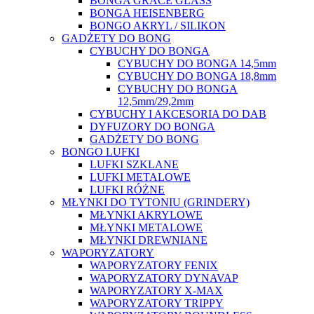
BONGA GRACE GLASS
BONGA HEISENBERG
BONGO AKRYL / SILIKON
GADŻETY DO BONG
CYBUCHY DO BONGA
CYBUCHY DO BONGA 14,5mm
CYBUCHY DO BONGA 18,8mm
CYBUCHY DO BONGA
12,5mm/29,2mm
CYBUCHY I AKCESORIA DO DAB
DYFUZORY DO BONGA
GADŻETY DO BONG
BONGO LUFKI
LUFKI SZKLANE
LUFKI METALOWE
LUFKI RÓŻNE
MŁYNKI DO TYTONIU (GRINDERY)
MŁYNKI AKRYLOWE
MŁYNKI METALOWE
MŁYNKI DREWNIANE
WAPORYZATORY
WAPORYZATORY FENIX
WAPORYZATORY DYNAVAP
WAPORYZATORY X-MAX
WAPORYZATORY TRIPPY