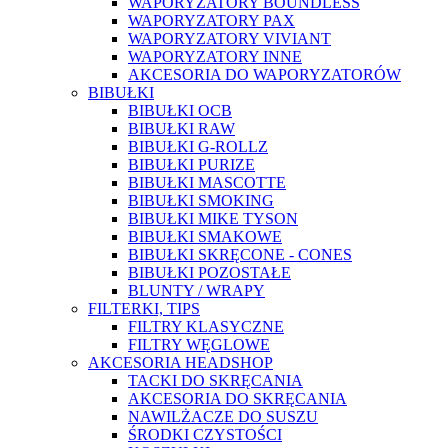
WAPORYZATORY BOUNDLESS
WAPORYZATORY PAX
WAPORYZATORY VIVIANT
WAPORYZATORY INNE
AKCESORIA DO WAPORYZATORÓW
BIBUŁKI
BIBUŁKI OCB
BIBUŁKI RAW
BIBUŁKI G-ROLLZ
BIBUŁKI PURIZE
BIBUŁKI MASCOTTE
BIBUŁKI SMOKING
BIBUŁKI MIKE TYSON
BIBUŁKI SMAKOWE
BIBUŁKI SKRĘCONE - CONES
BIBUŁKI POZOSTAŁE
BLUNTY / WRAPY
FILTERKI, TIPS
FILTRY KLASYCZNE
FILTRY WĘGLOWE
AKCESORIA HEADSHOP
TACKI DO SKRĘCANIA
AKCESORIA DO SKRĘCANIA
NAWILŻACZE DO SUSZU
ŚRODKI CZYSTOŚCI