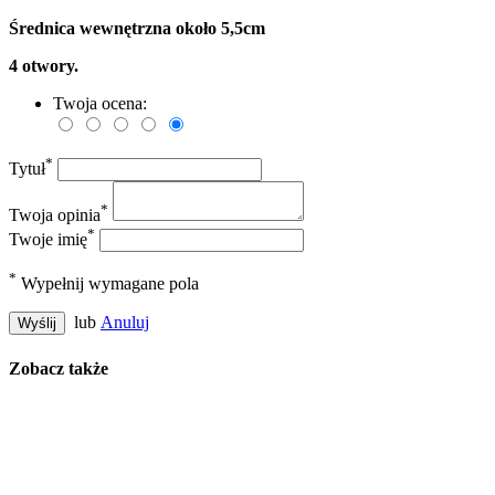
Średnica wewnętrzna około 5,5cm
4 otwory.
Twoja ocena:
*
Tytuł
*
Twoja opinia
*
Twoje imię
*
Wypełnij wymagane pola
lub
Anuluj
Wyślij
Zobacz także