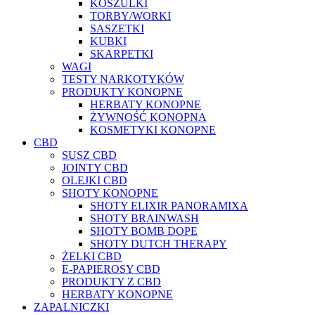
KOSZULKI
TORBY/WORKI
SASZETKI
KUBKI
SKARPETKI
WAGI
TESTY NARKOTYKÓW
PRODUKTY KONOPNE
HERBATY KONOPNE
ŻYWNOŚĆ KONOPNA
KOSMETYKI KONOPNE
CBD
SUSZ CBD
JOINTY CBD
OLEJKI CBD
SHOTY KONOPNE
SHOTY ELIXIR PANORAMIXA
SHOTY BRAINWASH
SHOTY BOMB DOPE
SHOTY DUTCH THERAPY
ŻELKI CBD
E-PAPIEROSY CBD
PRODUKTY Z CBD
HERBATY KONOPNE
ZAPALNICZKI