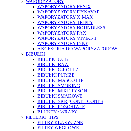
WAPORYZATORY
WAPORYZATORY FENIX
WAPORYZATORY DYNAVAP
WAPORYZATORY X-MAX
WAPORYZATORY TRIPPY
WAPORYZATORY BOUNDLESS
WAPORYZATORY PAX
WAPORYZATORY VIVIANT
WAPORYZATORY INNE
AKCESORIA DO WAPORYZATORÓW
BIBUŁKI
BIBUŁKI OCB
BIBUŁKI RAW
BIBUŁKI G-ROLLZ
BIBUŁKI PURIZE
BIBUŁKI MASCOTTE
BIBUŁKI SMOKING
BIBUŁKI MIKE TYSON
BIBUŁKI SMAKOWE
BIBUŁKI SKRĘCONE - CONES
BIBUŁKI POZOSTAŁE
BLUNTY / WRAPY
FILTERKI, TIPS
FILTRY KLASYCZNE
FILTRY WĘGLOWE