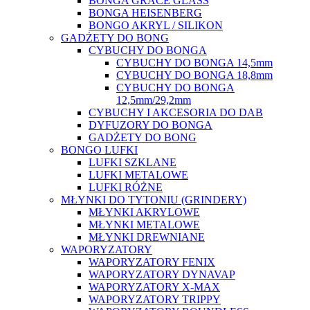
BONGA GRACE GLASS
BONGA HEISENBERG
BONGO AKRYL / SILIKON
GADŻETY DO BONG
CYBUCHY DO BONGA
CYBUCHY DO BONGA 14,5mm
CYBUCHY DO BONGA 18,8mm
CYBUCHY DO BONGA
12,5mm/29,2mm
CYBUCHY I AKCESORIA DO DAB
DYFUZORY DO BONGA
GADŻETY DO BONG
BONGO LUFKI
LUFKI SZKLANE
LUFKI METALOWE
LUFKI RÓŻNE
MŁYNKI DO TYTONIU (GRINDERY)
MŁYNKI AKRYLOWE
MŁYNKI METALOWE
MŁYNKI DREWNIANE
WAPORYZATORY
WAPORYZATORY FENIX
WAPORYZATORY DYNAVAP
WAPORYZATORY X-MAX
WAPORYZATORY TRIPPY