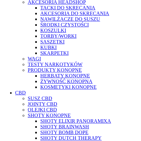
AKCESORIA HEADSHOP
TACKI DO SKRĘCANIA
AKCESORIA DO SKRĘCANIA
NAWILŻACZE DO SUSZU
ŚRODKI CZYSTOŚCI
KOSZULKI
TORBY/WORKI
SASZETKI
KUBKI
SKARPETKI
WAGI
TESTY NARKOTYKÓW
PRODUKTY KONOPNE
HERBATY KONOPNE
ŻYWNOŚĆ KONOPNA
KOSMETYKI KONOPNE
CBD
SUSZ CBD
JOINTY CBD
OLEJKI CBD
SHOTY KONOPNE
SHOTY ELIXIR PANORAMIXA
SHOTY BRAINWASH
SHOTY BOMB DOPE
SHOTY DUTCH THERAPY