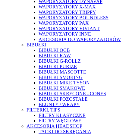
WAPORYZATORY DYNAVAP
WAPORYZATORY X-MAX
WAPORYZATORY TRIPPY
WAPORYZATORY BOUNDLESS
WAPORYZATORY PAX
WAPORYZATORY VIVIANT
WAPORYZATORY INNE
AKCESORIA DO WAPORYZATORÓW
BIBUŁKI
BIBUŁKI OCB
BIBUŁKI RAW
BIBUŁKI G-ROLLZ
BIBUŁKI PURIZE
BIBUŁKI MASCOTTE
BIBUŁKI SMOKING
BIBUŁKI MIKE TYSON
BIBUŁKI SMAKOWE
BIBUŁKI SKRĘCONE - CONES
BIBUŁKI POZOSTAŁE
BLUNTY / WRAPY
FILTERKI, TIPS
FILTRY KLASYCZNE
FILTRY WĘGLOWE
AKCESORIA HEADSHOP
TACKI DO SKRĘCANIA