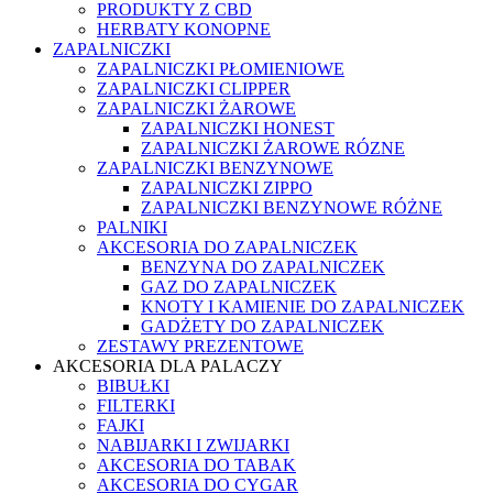
PRODUKTY Z CBD
HERBATY KONOPNE
ZAPALNICZKI
ZAPALNICZKI PŁOMIENIOWE
ZAPALNICZKI CLIPPER
ZAPALNICZKI ŻAROWE
ZAPALNICZKI HONEST
ZAPALNICZKI ŻAROWE RÓZNE
ZAPALNICZKI BENZYNOWE
ZAPALNICZKI ZIPPO
ZAPALNICZKI BENZYNOWE RÓŻNE
PALNIKI
AKCESORIA DO ZAPALNICZEK
BENZYNA DO ZAPALNICZEK
GAZ DO ZAPALNICZEK
KNOTY I KAMIENIE DO ZAPALNICZEK
GADŻETY DO ZAPALNICZEK
ZESTAWY PREZENTOWE
AKCESORIA DLA PALACZY
BIBUŁKI
FILTERKI
FAJKI
NABIJARKI I ZWIJARKI
AKCESORIA DO TABAK
AKCESORIA DO CYGAR