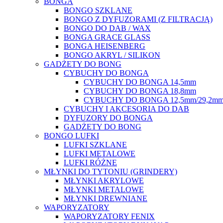
BONGA
BONGO SZKLANE
BONGO Z DYFUZORAMI (Z FILTRACJĄ)
BONGO DO DAB / WAX
BONGA GRACE GLASS
BONGA HEISENBERG
BONGO AKRYL / SILIKON
GADŻETY DO BONG
CYBUCHY DO BONGA
CYBUCHY DO BONGA 14,5mm
CYBUCHY DO BONGA 18,8mm
CYBUCHY DO BONGA 12,5mm/29,2m
CYBUCHY I AKCESORIA DO DAB
DYFUZORY DO BONGA
GADŻETY DO BONG
BONGO LUFKI
LUFKI SZKLANE
LUFKI METALOWE
LUFKI RÓŻNE
MŁYNKI DO TYTONIU (GRINDERY)
MŁYNKI AKRYLOWE
MŁYNKI METALOWE
MŁYNKI DREWNIANE
WAPORYZATORY
WAPORYZATORY FENIX