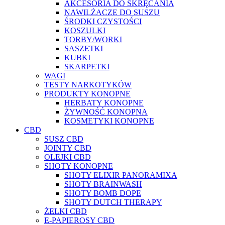
AKCESORIA DO SKRĘCANIA
NAWILŻACZE DO SUSZU
ŚRODKI CZYSTOŚCI
KOSZULKI
TORBY/WORKI
SASZETKI
KUBKI
SKARPETKI
WAGI
TESTY NARKOTYKÓW
PRODUKTY KONOPNE
HERBATY KONOPNE
ŻYWNOŚĆ KONOPNA
KOSMETYKI KONOPNE
CBD
SUSZ CBD
JOINTY CBD
OLEJKI CBD
SHOTY KONOPNE
SHOTY ELIXIR PANORAMIXA
SHOTY BRAINWASH
SHOTY BOMB DOPE
SHOTY DUTCH THERAPY
ŻELKI CBD
E-PAPIEROSY CBD