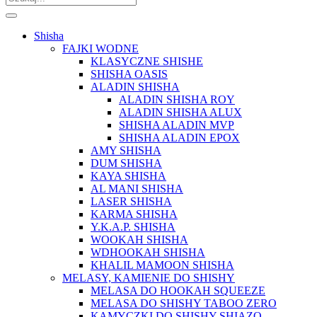
Shisha
FAJKI WODNE
KLASYCZNE SHISHE
SHISHA OASIS
ALADIN SHISHA
ALADIN SHISHA ROY
ALADIN SHISHA ALUX
SHISHA ALADIN MVP
SHISHA ALADIN EPOX
AMY SHISHA
DUM SHISHA
KAYA SHISHA
AL MANI SHISHA
LASER SHISHA
KARMA SHISHA
Y.K.A.P. SHISHA
WOOKAH SHISHA
WDHOOKAH SHISHA
KHALIL MAMOON SHISHA
MELASY, KAMIENIE DO SHISHY
MELASA DO HOOKAH SQUEEZE
MELASA DO SHISHY TABOO ZERO
KAMYCZKI DO SHISHY SHIAZO