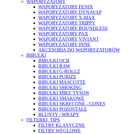
WAPORYZATORY
WAPORYZATORY FENIX
WAPORYZATORY DYNAVAP
WAPORYZATORY X-MAX
WAPORYZATORY TRIPPY
WAPORYZATORY BOUNDLESS
WAPORYZATORY PAX
WAPORYZATORY VIVIANT
WAPORYZATORY INNE
AKCESORIA DO WAPORYZATORÓW
BIBUŁKI
BIBUŁKI OCB
BIBUŁKI RAW
BIBUŁKI G-ROLLZ
BIBUŁKI PURIZE
BIBUŁKI MASCOTTE
BIBUŁKI SMOKING
BIBUŁKI MIKE TYSON
BIBUŁKI SMAKOWE
BIBUŁKI SKRĘCONE - CONES
BIBUŁKI POZOSTAŁE
BLUNTY / WRAPY
FILTERKI, TIPS
FILTRY KLASYCZNE
FILTRY WĘGLOWE