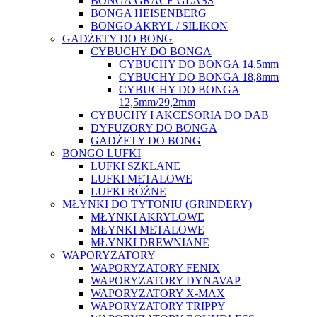
BONGA GRACE GLASS
BONGA HEISENBERG
BONGO AKRYL / SILIKON
GADŻETY DO BONG
CYBUCHY DO BONGA
CYBUCHY DO BONGA 14,5mm
CYBUCHY DO BONGA 18,8mm
CYBUCHY DO BONGA
12,5mm/29,2mm
CYBUCHY I AKCESORIA DO DAB
DYFUZORY DO BONGA
GADŻETY DO BONG
BONGO LUFKI
LUFKI SZKLANE
LUFKI METALOWE
LUFKI RÓŻNE
MŁYNKI DO TYTONIU (GRINDERY)
MŁYNKI AKRYLOWE
MŁYNKI METALOWE
MŁYNKI DREWNIANE
WAPORYZATORY
WAPORYZATORY FENIX
WAPORYZATORY DYNAVAP
WAPORYZATORY X-MAX
WAPORYZATORY TRIPPY