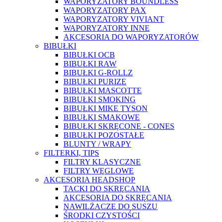
WAPORYZATORY BOUNDLESS
WAPORYZATORY PAX
WAPORYZATORY VIVIANT
WAPORYZATORY INNE
AKCESORIA DO WAPORYZATORÓW
BIBUŁKI
BIBUŁKI OCB
BIBUŁKI RAW
BIBUŁKI G-ROLLZ
BIBUŁKI PURIZE
BIBUŁKI MASCOTTE
BIBUŁKI SMOKING
BIBUŁKI MIKE TYSON
BIBUŁKI SMAKOWE
BIBUŁKI SKRĘCONE - CONES
BIBUŁKI POZOSTAŁE
BLUNTY / WRAPY
FILTERKI, TIPS
FILTRY KLASYCZNE
FILTRY WĘGLOWE
AKCESORIA HEADSHOP
TACKI DO SKRĘCANIA
AKCESORIA DO SKRĘCANIA
NAWILŻACZE DO SUSZU
ŚRODKI CZYSTOŚCI