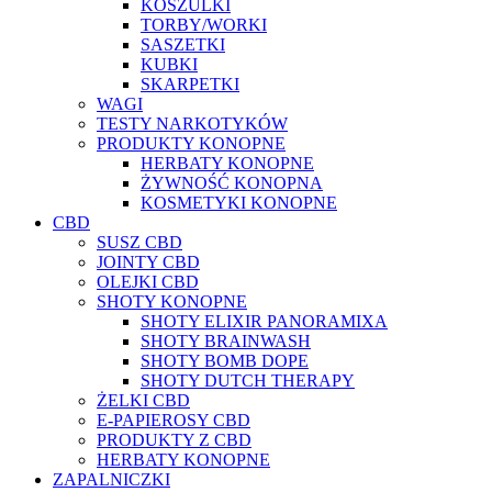
KOSZULKI
TORBY/WORKI
SASZETKI
KUBKI
SKARPETKI
WAGI
TESTY NARKOTYKÓW
PRODUKTY KONOPNE
HERBATY KONOPNE
ŻYWNOŚĆ KONOPNA
KOSMETYKI KONOPNE
CBD
SUSZ CBD
JOINTY CBD
OLEJKI CBD
SHOTY KONOPNE
SHOTY ELIXIR PANORAMIXA
SHOTY BRAINWASH
SHOTY BOMB DOPE
SHOTY DUTCH THERAPY
ŻELKI CBD
E-PAPIEROSY CBD
PRODUKTY Z CBD
HERBATY KONOPNE
ZAPALNICZKI