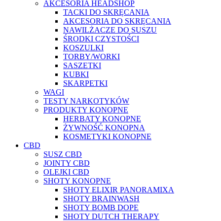
AKCESORIA HEADSHOP
TACKI DO SKRĘCANIA
AKCESORIA DO SKRĘCANIA
NAWILŻACZE DO SUSZU
ŚRODKI CZYSTOŚCI
KOSZULKI
TORBY/WORKI
SASZETKI
KUBKI
SKARPETKI
WAGI
TESTY NARKOTYKÓW
PRODUKTY KONOPNE
HERBATY KONOPNE
ŻYWNOŚĆ KONOPNA
KOSMETYKI KONOPNE
CBD
SUSZ CBD
JOINTY CBD
OLEJKI CBD
SHOTY KONOPNE
SHOTY ELIXIR PANORAMIXA
SHOTY BRAINWASH
SHOTY BOMB DOPE
SHOTY DUTCH THERAPY