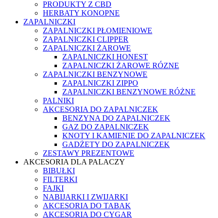
PRODUKTY Z CBD
HERBATY KONOPNE
ZAPALNICZKI
ZAPALNICZKI PŁOMIENIOWE
ZAPALNICZKI CLIPPER
ZAPALNICZKI ŻAROWE
ZAPALNICZKI HONEST
ZAPALNICZKI ŻAROWE RÓZNE
ZAPALNICZKI BENZYNOWE
ZAPALNICZKI ZIPPO
ZAPALNICZKI BENZYNOWE RÓŻNE
PALNIKI
AKCESORIA DO ZAPALNICZEK
BENZYNA DO ZAPALNICZEK
GAZ DO ZAPALNICZEK
KNOTY I KAMIENIE DO ZAPALNICZEK
GADŻETY DO ZAPALNICZEK
ZESTAWY PREZENTOWE
AKCESORIA DLA PALACZY
BIBUŁKI
FILTERKI
FAJKI
NABIJARKI I ZWIJARKI
AKCESORIA DO TABAK
AKCESORIA DO CYGAR