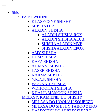
Shisha
FAJKI WODNE
KLASYCZNE SHISHE
SHISHA OASIS
ALADIN SHISHA
ALADIN SHISHA ROY
ALADIN SHISHA ALUX
SHISHA ALADIN MVP
SHISHA ALADIN EPOX
AMY SHISHA
DUM SHISHA
KAYA SHISHA
AL MANI SHISHA
LASER SHISHA
KARMA SHISHA
Y.K.A.P. SHISHA
WOOKAH SHISHA
WDHOOKAH SHISHA
KHALIL MAMOON SHISHA
MELASY, KAMIENIE DO SHISHY
MELASA DO HOOKAH SQUEEZE
MELASA DO SHISHY TABOO ZERO
KAMYCZKI DO SHISHY SHIAZO