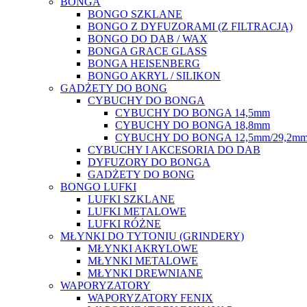
BONGA
BONGO SZKLANE
BONGO Z DYFUZORAMI (Z FILTRACJĄ)
BONGO DO DAB / WAX
BONGA GRACE GLASS
BONGA HEISENBERG
BONGO AKRYL / SILIKON
GADŻETY DO BONG
CYBUCHY DO BONGA
CYBUCHY DO BONGA 14,5mm
CYBUCHY DO BONGA 18,8mm
CYBUCHY DO BONGA 12,5mm/29,2m
CYBUCHY I AKCESORIA DO DAB
DYFUZORY DO BONGA
GADŻETY DO BONG
BONGO LUFKI
LUFKI SZKLANE
LUFKI METALOWE
LUFKI RÓŻNE
MŁYNKI DO TYTONIU (GRINDERY)
MŁYNKI AKRYLOWE
MŁYNKI METALOWE
MŁYNKI DREWNIANE
WAPORYZATORY
WAPORYZATORY FENIX