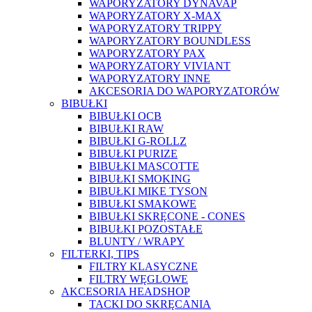
WAPORYZATORY DYNAVAP
WAPORYZATORY X-MAX
WAPORYZATORY TRIPPY
WAPORYZATORY BOUNDLESS
WAPORYZATORY PAX
WAPORYZATORY VIVIANT
WAPORYZATORY INNE
AKCESORIA DO WAPORYZATORÓW
BIBUŁKI
BIBUŁKI OCB
BIBUŁKI RAW
BIBUŁKI G-ROLLZ
BIBUŁKI PURIZE
BIBUŁKI MASCOTTE
BIBUŁKI SMOKING
BIBUŁKI MIKE TYSON
BIBUŁKI SMAKOWE
BIBUŁKI SKRĘCONE - CONES
BIBUŁKI POZOSTAŁE
BLUNTY / WRAPY
FILTERKI, TIPS
FILTRY KLASYCZNE
FILTRY WĘGLOWE
AKCESORIA HEADSHOP
TACKI DO SKRĘCANIA