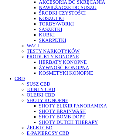
AKCESORIA DO SKRĘCANIA
NAWILŻACZE DO SUSZU
ŚRODKI CZYSTOŚCI
KOSZULKI
TORBY/WORKI
SASZETKI
KUBKI
SKARPETKI
WAGI
TESTY NARKOTYKÓW
PRODUKTY KONOPNE
HERBATY KONOPNE
ŻYWNOŚĆ KONOPNA
KOSMETYKI KONOPNE
CBD
SUSZ CBD
JOINTY CBD
OLEJKI CBD
SHOTY KONOPNE
SHOTY ELIXIR PANORAMIXA
SHOTY BRAINWASH
SHOTY BOMB DOPE
SHOTY DUTCH THERAPY
ŻELKI CBD
E-PAPIEROSY CBD